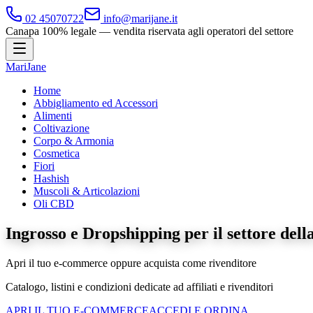
02 45070722
info@marijane.it
Canapa 100% legale — vendita riservata agli operatori del settore
Mari
J
ane
Home
Abbigliamento ed Accessori
Alimenti
Coltivazione
Corpo & Armonia
Cosmetica
Fiori
Hashish
Muscoli & Articolazioni
Oli CBD
Ingrosso e Dropshipping per il settore del
Apri il tuo e-commerce oppure acquista come rivenditore
Catalogo, listini e condizioni dedicate ad affiliati e rivenditori
APRI IL TUO E-COMMERCE
ACCEDI E ORDINA